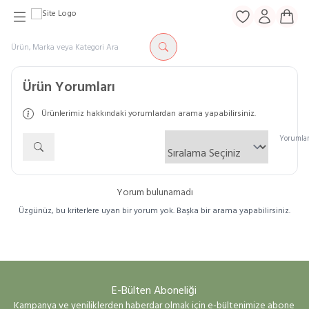
Favorilerim
Hesabım
Sepe
Ürün Yorumları
Ürünlerimiz hakkındaki yorumlardan arama yapabilirsiniz.
Yorumları
Yorum bulunamadı
Üzgünüz, bu kriterlere uyan bir yorum yok. Başka bir arama yapabilirsiniz.
E-Bülten Aboneliği
Kampanya ve yeniliklerden haberdar olmak için e-bültenimize abone