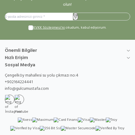
olun!
Kayıt Ol
KVKK Sözleşmesi'ni
okudum, kabul ediyorum.
Önemli Bilgiler
Hızlı Erişim
Sosyal Medya
Çengelköy mahallesi su yolu çıkmazı no:4
+902164224441
info@gulcumustafa.com
İnstagram
Youtube