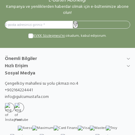
E-Bülten Aboneliği
Kampanya ve yeniliklerden haberdar olmak için e-bültenimize abone
olun!
Kayıt Ol
KVKK Sözleşmesi'ni
okudum, kabul ediyorum.
Önemli Bilgiler
Hızlı Erişim
Sosyal Medya
Çengelköy mahallesi su yolu çıkmazı no:4
+902164224441
info@gulcumustafa.com
İnstagram
Youtube