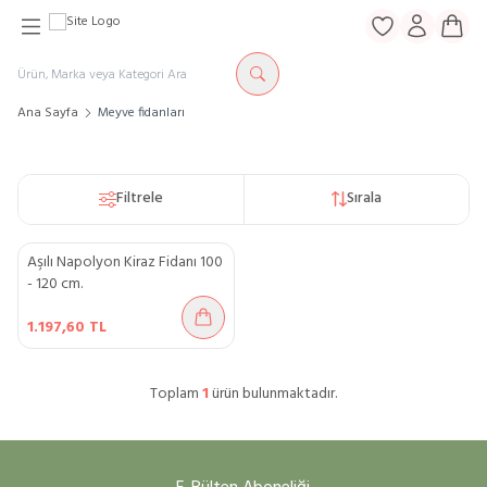
Favorilerim
Hesabım
Sepe
Ana Sayfa
Meyve fidanları
Filtrele
Sırala
Aşılı Napolyon Kiraz Fidanı 100
Yeni
- 120 cm.
Sepete Ekle
1.197,60
TL
Toplam
1
ürün bulunmaktadır.