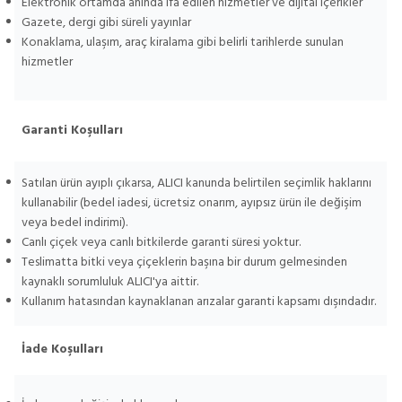
Elektronik ortamda anında ifa edilen hizmetler ve dijital içerikler
Gazete, dergi gibi süreli yayınlar
Konaklama, ulaşım, araç kiralama gibi belirli tarihlerde sunulan
hizmetler
Garanti Koşulları
Satılan ürün ayıplı çıkarsa, ALICI kanunda belirtilen seçimlik haklarını
kullanabilir (bedel iadesi, ücretsiz onarım, ayıpsız ürün ile değişim
veya bedel indirimi).
Canlı çiçek veya canlı bitkilerde garanti süresi yoktur.
Teslimatta bitki veya çiçeklerin başına bir durum gelmesinden
kaynaklı sorumluluk ALICI'ya aittir.
Kullanım hatasından kaynaklanan arızalar garanti kapsamı dışındadır.
İade Koşulları