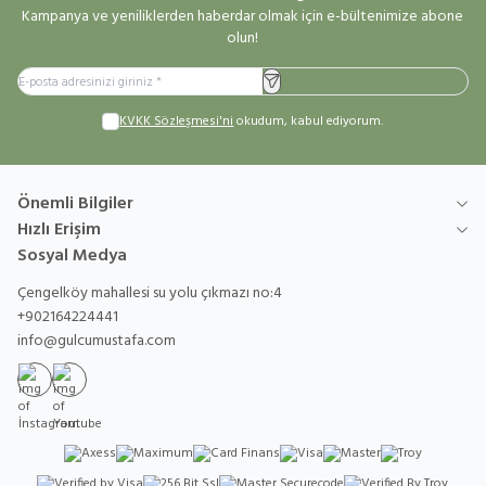
Kampanya ve yeniliklerden haberdar olmak için e-bültenimize abone
olun!
Kayıt Ol
KVKK Sözleşmesi'ni
okudum, kabul ediyorum.
Önemli Bilgiler
Hızlı Erişim
Sosyal Medya
Çengelköy mahallesi su yolu çıkmazı no:4
+902164224441
info@gulcumustafa.com
İnstagram
Youtube