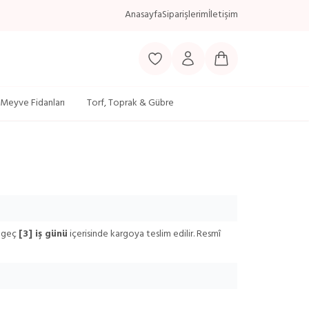
Anasayfa
Siparişlerim
İletişim
Favorilerim
Hesabım
Sepetim
Meyve Fidanları
Torf, Toprak & Gübre
n geç
[3] iş günü
içerisinde kargoya teslim edilir. Resmî