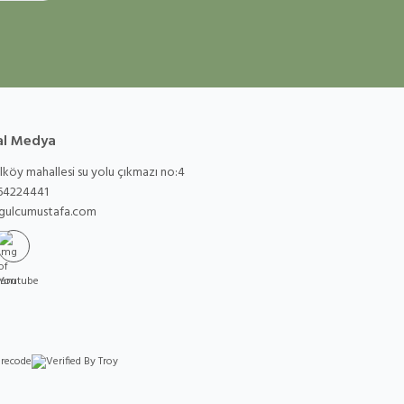
al Medya
köy mahallesi su yolu çıkmazı no:4
64224441
gulcumustafa.com
tagram
Youtube