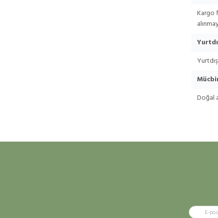
Kargo f
alınmay
Yurtdı
Yurtdış
Mücbi
Doğal a