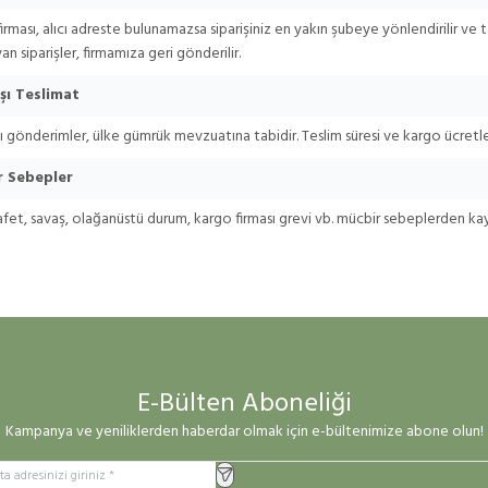
irması, alıcı adreste bulunamazsa siparişiniz en yakın şubeye yönlendirilir ve tar
an siparişler, firmamıza geri gönderilir.
şı Teslimat
ı gönderimler, ülke gümrük mevzuatına tabidir. Teslim süresi ve kargo ücretler
r Sebepler
fet, savaş, olağanüstü durum, kargo firması grevi vb. mücbir sebeplerden k
E-Bülten Aboneliği
Kampanya ve yeniliklerden haberdar olmak için e-bültenimize abone olun!
Kayıt Ol