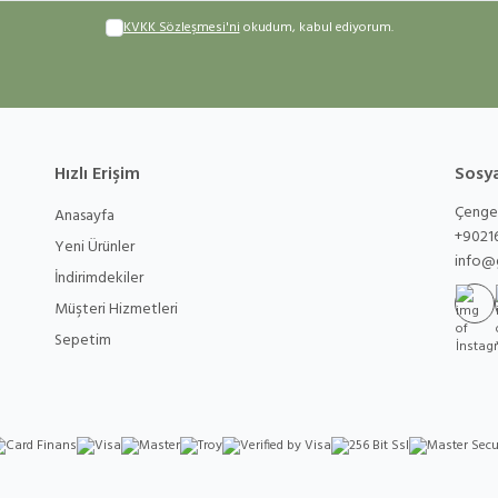
KVKK Sözleşmesi'ni
okudum, kabul ediyorum.
Hızlı Erişim
Sosy
Çengel
Anasayfa
+9021
Yeni Ürünler
info@
İndirimdekiler
Müşteri Hizmetleri
İns
Sepetim