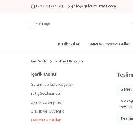
+902164224441
info@gulcumustafa.com
Klasik Güller
Sarıcı & Tırmanıcı Güller
Ana Sayfa
Teslimat Koşulları
Teslim
İçerik Menü
Garanti ve İade Koşulları
Genel 
Satış Sözleşmesi
www.g
Üyelik Sözleşmesi
tatil v
Gizlilik ve Güvenlik
Teslim
Teslimat Koşulları