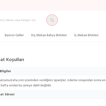
Baston Güller
Dış Mekan Bahçe Bitkileri
İç Mekan Bitkileri
at Koşulları
Bilgiler
ulcumustafa.com
üzerinden verdiğiniz siparişler, ödeme onayından sonra e
e hafta sonları bu süreye dahil değildir.
at Süresi