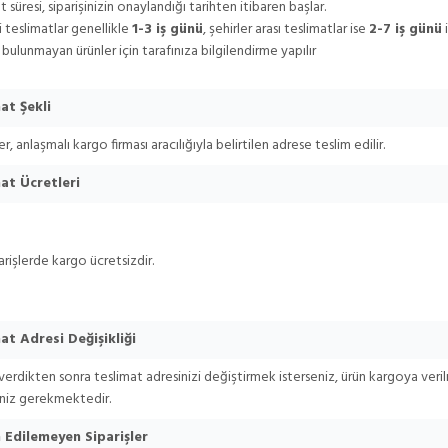
t süresi, siparişinizin onaylandığı tarihten itibaren başlar.
çi teslimatlar genellikle
1-3 iş günü
, şehirler arası teslimatlar ise
2-7 iş günü
bulunmayan ürünler için tarafınıza bilgilendirme yapılır
at Şekli
ler, anlaşmalı kargo firması aracılığıyla belirtilen adrese teslim edilir.
at Ücretleri
arişlerde kargo ücretsizdir.
at Adresi Değişikliği
 verdikten sonra teslimat adresinizi değiştirmek isterseniz, ürün kargoya ve
iz gerekmektedir.
 Edilemeyen Siparişler