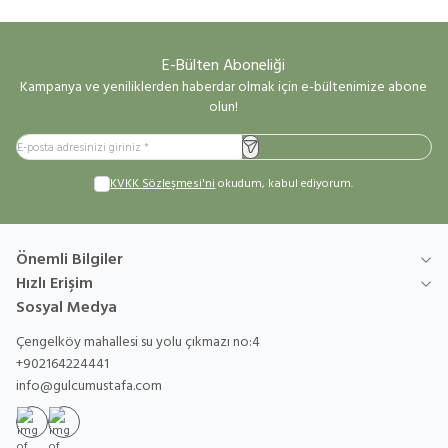
E-Bülten Aboneliği
Kampanya ve yeniliklerden haberdar olmak için e-bültenimize abone
olun!
Kayıt Ol
KVKK Sözleşmesi'ni
okudum, kabul ediyorum.
Önemli Bilgiler
Hızlı Erişim
Sosyal Medya
Çengelköy mahallesi su yolu çıkmazı no:4
+902164224441
info@gulcumustafa.com
İnstagram
Youtube