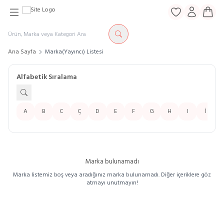
Favorilerim
Hesabım
Sepe
Ana Sayfa
Marka(Yayıncı) Listesi
Alfabetik Sıralama
A
B
C
Ç
D
E
F
G
H
I
İ
Marka bulunamadı
Marka listemiz boş veya aradığınız marka bulunamadı. Diğer içeriklere göz
atmayı unutmayın!