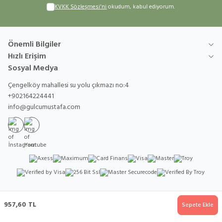
KVKK Sözleşmesi'ni
okudum, kabul ediyorum.
Önemli Bilgiler
Hızlı Erişim
Sosyal Medya
Çengelköy mahallesi su yolu çıkmazı no:4
+902164224441
info@gulcumustafa.com
İnstagram
Youtube
957,60
TL
Sepete Ekle