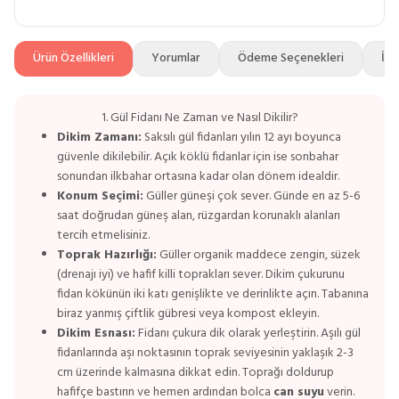
Ürün Özellikleri
Yorumlar
Ödeme Seçenekleri
İad
1. Gül Fidanı Ne Zaman ve Nasıl Dikilir?
Dikim Zamanı:
Saksılı gül fidanları yılın 12 ayı boyunca
güvenle dikilebilir. Açık köklü fidanlar için ise sonbahar
sonundan ilkbahar ortasına kadar olan dönem idealdir.
Konum Seçimi:
Güller güneşi çok sever. Günde en az 5-6
saat doğrudan güneş alan, rüzgardan korunaklı alanları
tercih etmelisiniz.
Toprak Hazırlığı:
Güller organik maddece zengin, süzek
(drenajı iyi) ve hafif killi toprakları sever. Dikim çukurunu
fidan kökünün iki katı genişlikte ve derinlikte açın. Tabanına
biraz yanmış çiftlik gübresi veya kompost ekleyin.
Dikim Esnası:
Fidanı çukura dik olarak yerleştirin. Aşılı gül
fidanlarında aşı noktasının toprak seviyesinin yaklaşık 2-3
cm üzerinde kalmasına dikkat edin. Toprağı doldurup
hafifçe bastırın ve hemen ardından bolca
can suyu
verin.