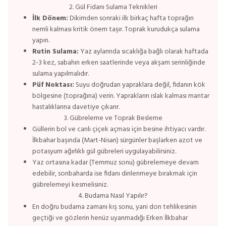
2. Gül Fidanı Sulama Teknikleri
İlk Dönem:
Dikimden sonraki ilk birkaç hafta toprağın
nemli kalması kritik önem taşır. Toprak kurudukça sulama
yapın.
Rutin Sulama:
Yaz aylarında sıcaklığa bağlı olarak haftada
2-3 kez, sabahın erken saatlerinde veya akşam serinliğinde
sulama yapılmalıdır.
Püf Noktası:
Suyu doğrudan yapraklara değil, fidanın kök
bölgesine (toprağına) verin. Yaprakların ıslak kalması mantar
hastalıklarına davetiye çıkarır.
3. Gübreleme ve Toprak Besleme
Güllerin bol ve canlı çiçek açması için besine ihtiyacı vardır.
İlkbahar başında (Mart-Nisan) sürgünler başlarken azot ve
potasyum ağırlıklı gül gübreleri uygulayabilirsiniz.
Yaz ortasına kadar (Temmuz sonu) gübrelemeye devam
edebilir, sonbaharda ise fidanı dinlenmeye bırakmak için
gübrelemeyi kesmelisiniz.
4. Budama Nasıl Yapılır?
En doğru budama zamanı kış sonu, yani don tehlikesinin
geçtiği ve gözlerin henüz uyanmadığı Erken İlkbahar