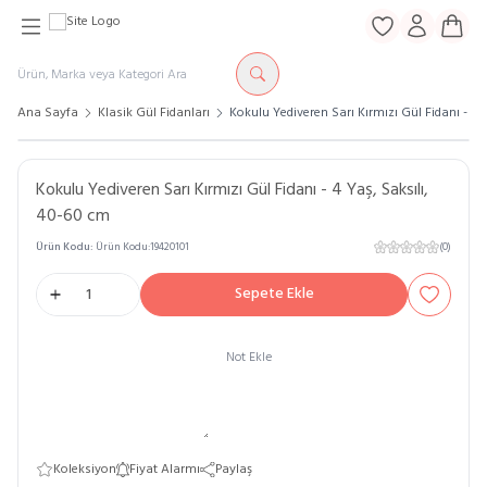
Favorilerim
Hesabım
Sepe
Ana Sayfa
Klasik Gül Fidanları
Kokulu Yediveren Sarı Kırmızı Gül Fidanı - 4 
Kokulu Yediveren Sarı Kırmızı Gül Fidanı - 4 Yaş, Saksılı,
40-60 cm
Ürün Kodu:
Ürün Kodu:19420101
(0)
Sepete Ekle
Favoriye E
Not Ekle
Koleksiyon
Fiyat Alarmı
Paylaş